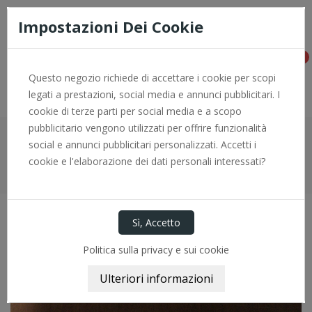
Consegna rapida e pagamenti sicuri con PayPal - per info +0966
774646
Impostazioni Dei Cookie
0
Questo negozio richiede di accettare i cookie per scopi
legati a prestazioni, social media e annunci pubblicitari. I
cookie di terze parti per social media e a scopo
pubblicitario vengono utilizzati per offrire funzionalità
social e annunci pubblicitari personalizzati. Accetti i
Home
Motore
Pompe Acqua
cookie e l'elaborazione dei dati personali interessati?
Pompa Acqua PA071 GRAF
Politica sulla privacy e sui cookie