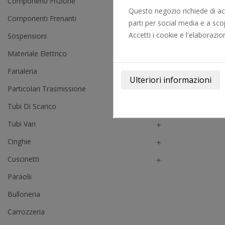
Componenti Frizione

Questo negozio richiede di acce
Componenti Frenanti

parti per social media e a scop
Accetti i cookie e l'elaborazio
Sospensioni

Materiale Elettrico

Fanaleria

Particolari Trasmissione

Tubi Di Scarico

Tubi Vari

Cinghie

Cuscinetti

Paraolii
Bulloneria
Carrozzeria