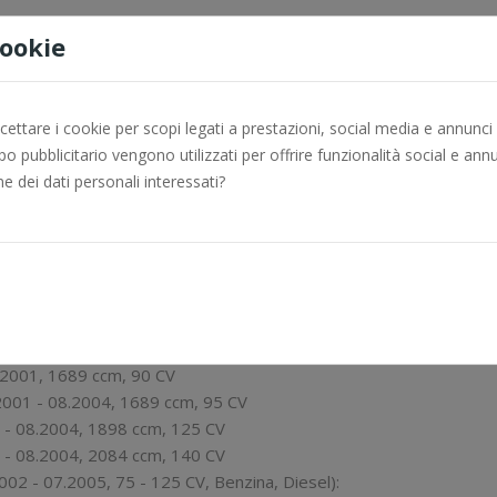
DESCRIZIONE
DETTAGLI DEL PRODOTTO
Cookie
ttare i cookie per scopi legati a prestazioni, social media e annunci pu
o pubblicitario vengono utilizzati per offrire funzionalità social e annun
ne dei dati personali interessati?
97 - 08.2004, 60 - 140 CV, Benzina, Diesel):
7 - 08.2004, 1397 ccm, 82 CV
1 - 08.2004, 1598 ccm, 82 CV
7 - 08.2004, 1598 ccm, 102 CV
8.2004, 1689 ccm, 75 CV
2.2001, 1689 ccm, 60 CV
2.2001, 1689 ccm, 90 CV
.2001 - 08.2004, 1689 ccm, 95 CV
9 - 08.2004, 1898 ccm, 125 CV
1 - 08.2004, 2084 ccm, 140 CV
 - 07.2005, 75 - 125 CV, Benzina, Diesel):