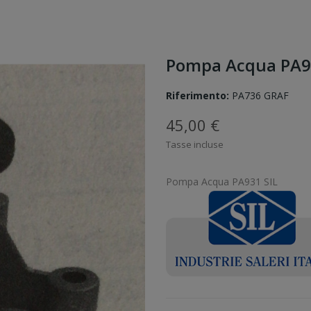
Pompa Acqua PA9
Riferimento:
PA736 GRAF
45,00 €
Tasse incluse
Pompa Acqua PA931 SIL