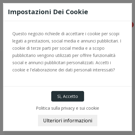
Consegna rapida e pagamenti sicuri con PayPal - per info +0966
774646
Impostazioni Dei Cookie
0
Questo negozio richiede di accettare i cookie per scopi
legati a prestazioni, social media e annunci pubblicitari. I
cookie di terze parti per social media e a scopo
pubblicitario vengono utilizzati per offrire funzionalità
Camicia Motore
social e annunci pubblicitari personalizzati. Accetti i
cookie e l'elaborazione dei dati personali interessati?
Home
Motore
Rettifica
Camicia Motore
Politica sulla privacy e sui cookie
Camicia Motore
Camicia Motore