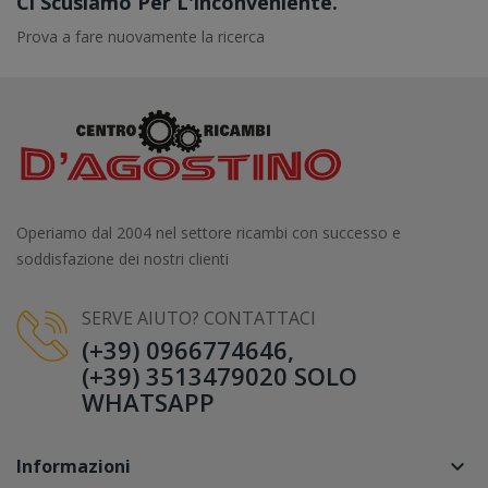
Ci Scusiamo Per L'inconveniente.
Prova a fare nuovamente la ricerca
Operiamo dal 2004 nel settore ricambi con successo e
soddisfazione dei nostri clienti
SERVE AIUTO? CONTATTACI
(+39) 0966774646,
(+39) 3513479020 SOLO
WHATSAPP
Informazioni
keyboard_arrow_down