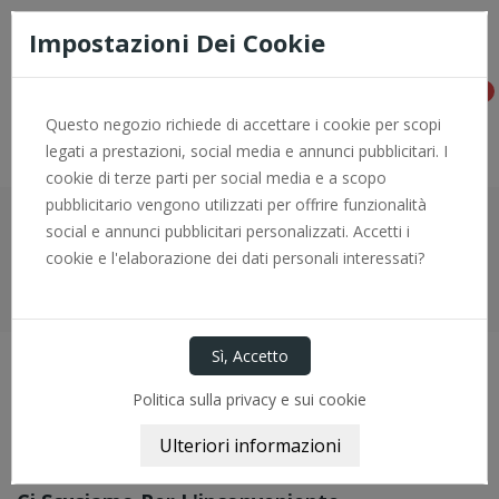
Consegna rapida e pagamenti sicuri con PayPal - per info +0966
774646
Impostazioni Dei Cookie
0
Questo negozio richiede di accettare i cookie per scopi
legati a prestazioni, social media e annunci pubblicitari. I
cookie di terze parti per social media e a scopo
pubblicitario vengono utilizzati per offrire funzionalità
Manicotti Motore
social e annunci pubblicitari personalizzati. Accetti i
cookie e l'elaborazione dei dati personali interessati?
Home
Motore
Manicotti Motore
Politica sulla privacy e sui cookie
Manicotti Motore
Manicotti Motore