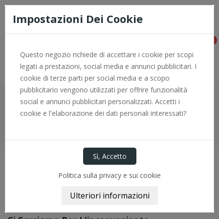
Consegna rapida e pagamenti sicuri con PayPal - per info +0966
774646
Impostazioni Dei Cookie
0
Questo negozio richiede di accettare i cookie per scopi
legati a prestazioni, social media e annunci pubblicitari. I
cookie di terze parti per social media e a scopo
pubblicitario vengono utilizzati per offrire funzionalità
Scatola Sterzo E Componenti
social e annunci pubblicitari personalizzati. Accetti i
cookie e l'elaborazione dei dati personali interessati?
Home
Sospensioni
Scatola Sterzo e Componenti
Politica sulla privacy e sui cookie
Scatola Sterzo E Componenti
Scatola Sterzo e Componenti