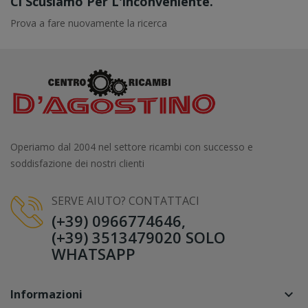
Ci Scusiamo Per L'inconveniente.
Prova a fare nuovamente la ricerca
Operiamo dal 2004 nel settore ricambi con successo e
soddisfazione dei nostri clienti
SERVE AIUTO? CONTATTACI
(+39) 0966774646,
(+39) 3513479020 SOLO
WHATSAPP
Informazioni
keyboard_arrow_down