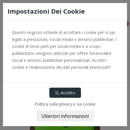
Consegna rapida e pagamenti sicuri con PayPal - per info +0966
774646
Impostazioni Dei Cookie
0
Questo negozio richiede di accettare i cookie per scopi
legati a prestazioni, social media e annunci pubblicitari. I
cookie di terze parti per social media e a scopo
pubblicitario vengono utilizzati per offrire funzionalità
social e annunci pubblicitari personalizzati. Accetti i
Home
Componenti Frenanti
Pastiglia Freno
cookie e l'elaborazione dei dati personali interessati?
Pastiglie Freni Anteriori P382S VALEO
Politica sulla privacy e sui cookie