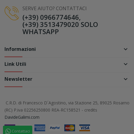
SERVE AIUTO? CONTATTACI
(+39) 0966774646,
(+39) 3513479020 SOLO
WHATSAPP
Informazioni
keyboard_arrow_down
Link Utili
keyboard_arrow_down
Newsletter
keyboard_arrow_down
C.R.D. di Francesco D´Agostino, via Stazione 25, 89025 Rosarno
(RC) P.iva 02256250800 REA-RC158521 - credits
DavideGalimi.com
Contattaci