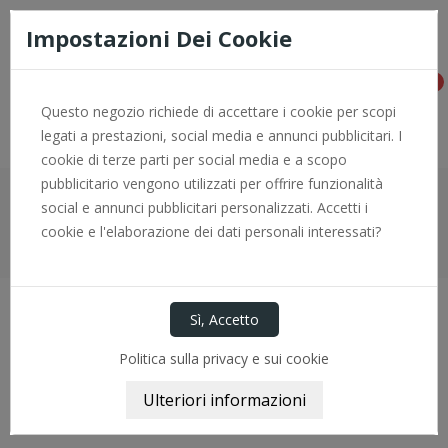
Consegna rapida e pagamenti sicuri con PayPal - per info +0966
774646
Impostazioni Dei Cookie
0
Questo negozio richiede di accettare i cookie per scopi
legati a prestazioni, social media e annunci pubblicitari. I
cookie di terze parti per social media e a scopo
pubblicitario vengono utilizzati per offrire funzionalità
social e annunci pubblicitari personalizzati. Accetti i
Home
Particolari Trasmissione
Kit Giunti
cookie e l'elaborazione dei dati personali interessati?
KIT GIUNTO OMOCINETICO FI1140K GENERAL RICAMBI
Politica sulla privacy e sui cookie