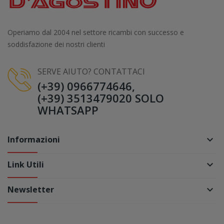
Operiamo dal 2004 nel settore ricambi con successo e
soddisfazione dei nostri clienti
SERVE AIUTO? CONTATTACI
(+39) 0966774646,
(+39) 3513479020 SOLO
WHATSAPP
Informazioni
keyboard_arrow_down
Link Utili
keyboard_arrow_down
Newsletter
keyboard_arrow_down