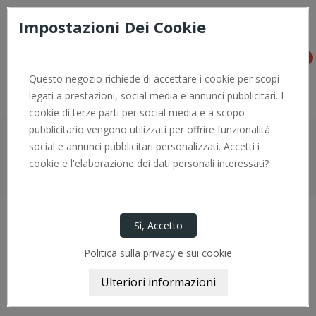
Consegna rapida e pagamenti sicuri con PayPal - per info +0966
774646
Impostazioni Dei Cookie
0
Questo negozio richiede di accettare i cookie per scopi
legati a prestazioni, social media e annunci pubblicitari. I
cookie di terze parti per social media e a scopo
pubblicitario vengono utilizzati per offrire funzionalità
social e annunci pubblicitari personalizzati. Accetti i
Home
Cuscinetti
Cuscinetti Industriali
cookie e l'elaborazione dei dati personali interessati?
CUSCINETTO A RULLI CONICI 30204 FAG
Politica sulla privacy e sui cookie