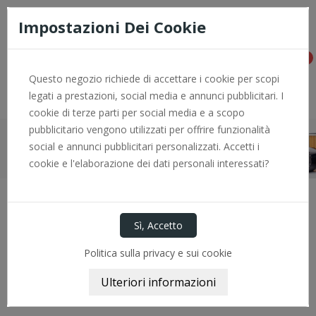
Consegna rapida e pagamenti sicuri con PayPal - per info +0966
774646
Impostazioni Dei Cookie
0
Questo negozio richiede di accettare i cookie per scopi
legati a prestazioni, social media e annunci pubblicitari. I
cookie di terze parti per social media e a scopo
pubblicitario vengono utilizzati per offrire funzionalità
social e annunci pubblicitari personalizzati. Accetti i
Home
Marchi
MINTEX
cookie e l'elaborazione dei dati personali interessati?
Elenco Dei Prodotti Per La Marca
MINTEX
Politica sulla privacy e sui cookie

Rilevanza